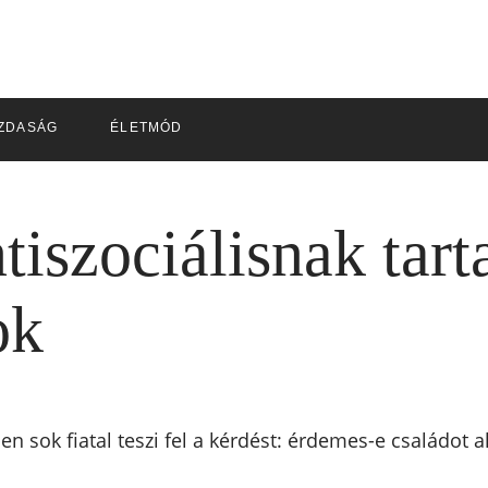
ZDASÁG
ÉLETMÓD
iszociálisnak tart
ok
n sok fiatal teszi fel a kérdést: érdemes-e családot a