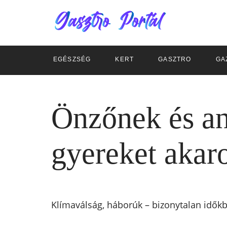
EGÉSZSÉG
KERT
GASZTRO
GA
Önzőnek és ant
gyereket akar
Klímaválság, háborúk – bizonytalan időkbe