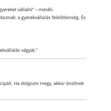
yereket vállalni” – meséli.
oznak: a gyerekvállalás felelőtlenség. És
kvállalás vágyát.”
cipált. Ha dolgozni megy, akkor önzőnek