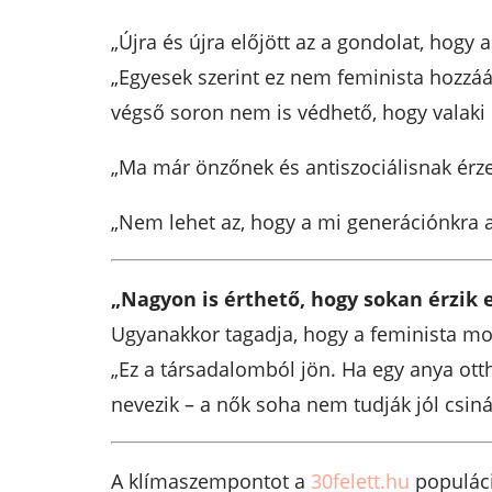
„Újra és újra előjött az a gondolat, hogy 
„Egyesek szerint ez nem feminista hozzáá
végső soron nem is védhető, hogy valaki 
„Ma már önzőnek és antiszociálisnak érz
„Nem lehet az, hogy a mi generációnkra a
„Nagyon is érthető, hogy sokan érzik 
Ugyanakkor tagadja, hogy a feminista m
„Ez a társadalomból jön. Ha egy anya ot
nevezik – a nők soha nem tudják jól csinál
A klímaszempontot a
30felett.hu
populáci