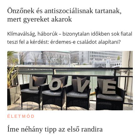
Önzőnek és antiszociálisnak tartanak,
mert gyereket akarok
Klímaválság, háborúk – bizonytalan időkben sok fiatal
teszi fel a kérdést: érdemes-e családot alapítani?
ÉLETMÓD
Íme néhány tipp az első randira