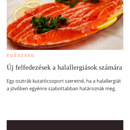
EGÉSZSÉG
Új felfedezések a halallergiások számára
Egy osztrák kutatócsoport szeretné, ha a halallergiát
a jövőben egyénre szabottabban határoznák meg.