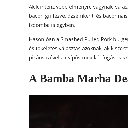
Akik intenzívebb élményre vágynak, válas
bacon grillezve, dzsemként, és baconnai
ízbomba is egyben.
Hasonlóan a Smashed Pulled Pork burgerhe
és tökéletes választás azoknak, akik szer
pikáns ízével a csípős mexikói fogások sze
A Bamba Marha Deák