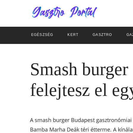
EGÉSZSÉG
KERT
GASZTRO
GA
Smash burger 
felejtesz el e
A smash burger Budapest gasztronómiai t
Bamba Marha Deák téri étterme. A kínálat