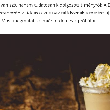
ról van szó, hanem tudatosan kidolgozott élményről
zerveződik. A klasszikus ízek találkoznak a merész újí
. Most megmutatjuk, miért érdemes kipróbálni!