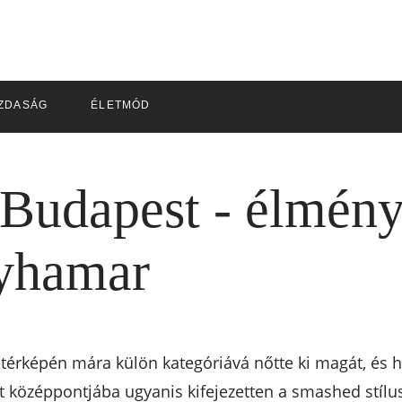
ZDASÁG
ÉLETMÓD
Budapest - élmény
gyhamar
érképén mára külön kategóriává nőtte ki magát, és ha
 középpontjába ugyanis kifejezetten a smashed stílus