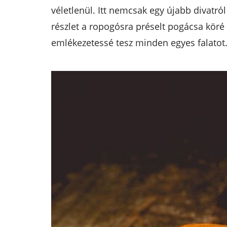
véletlenül. Itt nemcsak egy újabb divat
részlet a ropogósra préselt pogácsa köré s
emlékezetessé tesz minden egyes falatot