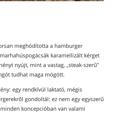
gyorsan meghódította a hamburger
tt marhahúspogácsák karamellizált kérget
ényt nyújt, mint a vastag, „steak-szerű”
ongót tudhat maga mögött.
ény: egy rendkívül laktató, mégis
urgerekről gondoltál: ez nem egy egyszerű
en minden koncepcióban van valami