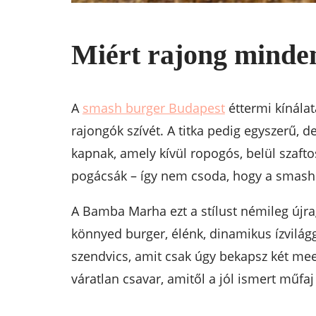
Miért rajong minde
A
smash burger Budapest
éttermi kínála
rajongók szívét. A titka pedig egyszerű,
kapnak, amely kívül ropogós, belül szafto
pogácsák – így nem csoda, hogy a smash 
A Bamba Marha ezt a stílust némileg újra
könnyed burger, élénk, dinamikus ízvilág
szendvics, amit csak úgy bekapsz két me
váratlan csavar, amitől a jól ismert műfaj