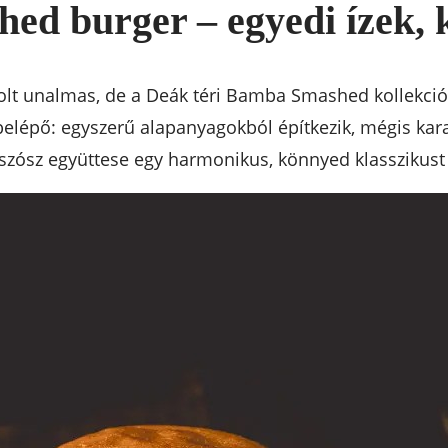
d burger – egyedi ízek, 
t unalmas, de a Deák téri Bamba Smashed kollekció eg
belépő: egyszerű alapanyagokból építkezik, mégis ka
szósz együttese egy harmonikus, könnyed klasszikus