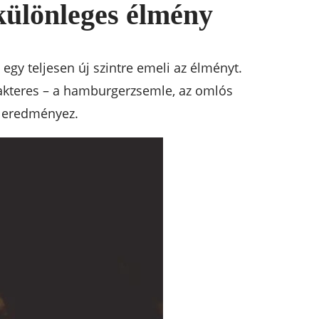
különleges élmény
y teljesen új szintre emeli az élményt.
rakteres – a hamburgerzsemle, az omlós
t eredményez.