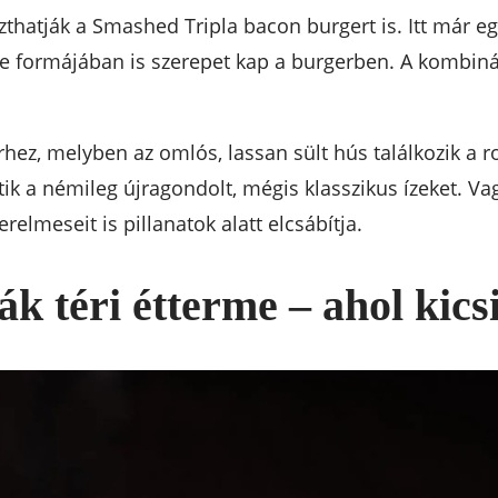
zthatják a Smashed Tripla bacon burgert is. Itt már e
se formájában is szerepet kap a burgerben. A kombiná
z, melyben az omlós, lassan sült hús találkozik a ro
etik a némileg újragondolt, mégis klasszikus ízeket.
relmeseit is pillanatok alatt elcsábítja.
 téri étterme – ahol kics