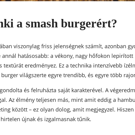
nki a smash burgerért?
tában viszonylag friss jelenségnek számít, azonban 
 de annál hatásosabb: a vékony, nagy hőfokon lepiríto
s textúrát eredményez. Ez a technika intenzívebb ízélm
burger világszerte egyre trendibb, és egyre több raj
gondolta és felruházta saját karakterével. A végeredm
gal. Az élmény teljesen más, mint amit eddig a hamb
eting között – ez olyan dolog, amit megjegyzel. Hisz
 hirtelen újnak és izgalmasnak tűnik.